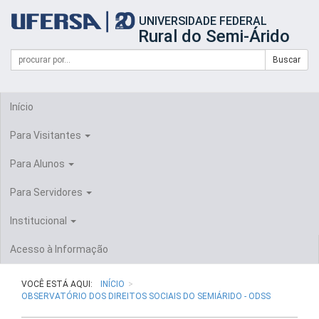
Início
UNIVERSIDADE FEDERAL
do
Rural do Semi-Árido
cabeçalho
do
Campo
Formulário
Buscar
portal
de
da
de
busca
UFERSA
Busca
Início
Para Visitantes
Para Alunos
Para Servidores
Institucional
Acesso à Informação
VOCÊ ESTÁ AQUI:
INÍCIO
OBSERVATÓRIO DOS DIREITOS SOCIAIS DO SEMIÁRIDO - ODSS